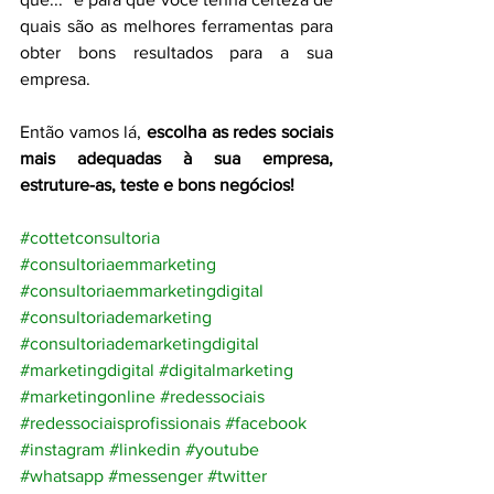
quais são as melhores ferramentas para 
obter bons resultados para a sua 
empresa.
Então vamos lá, 
escolha as redes sociais 
mais adequadas à sua empresa, 
estruture-as, teste e bons negócios!
#cottetconsultoria
#consultoriaemmarketing
#consultoriaemmarketingdigital
#consultoriademarketing
#consultoriademarketingdigital
#marketingdigital
#digitalmarketing
#marketingonline
#redessociais
#redessociaisprofissionais
#facebook
#instagram
#linkedin
#youtube
#whatsapp
#messenger
#twitter