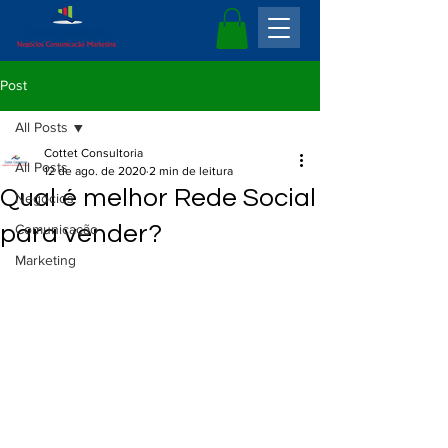
Post
All Posts
Cottet Consultoria
All Posts
12 de ago. de 2020
2 min de leitura
Qual é melhor Rede Social
Negócios
para vender?
Comunicação
Marketing