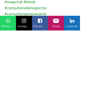
#snapchat
#tiktok
#consultoriadenegocios
#consultoriaempresarial
Marketing
WhatsApp
Instagram
Facebook
Email
LinkedIn
Negócios
Ver tudo
Posts recentes