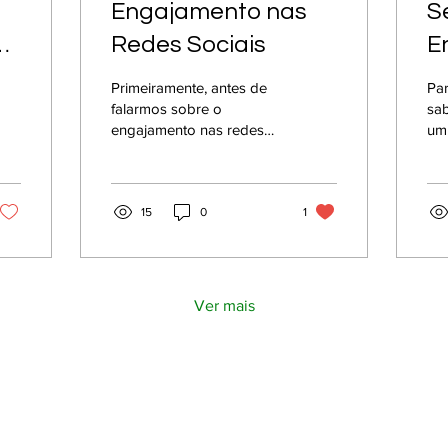
Engajamento nas
S
Redes Sociais
E
f
Primeiramente, antes de
Pa
a
falarmos sobre o
sab
engajamento nas redes
um
p
sociais, vamos trazer o
pe
significado da palavra
jun
s
“engajamento”...
var
15
0
1
Ver mais
ENDIMENTO
CONTATO
gunda a Sexta
(
11) 99566 8026
9h às 18h
contato@cottetconsultoria.com.br