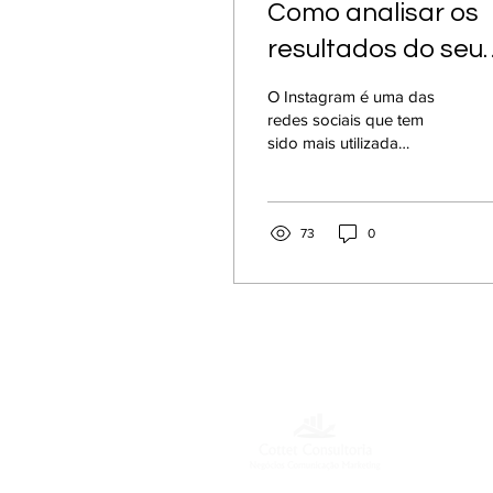
Como analisar os
resultados do seu
Instagram
O Instagram é uma das
redes sociais que tem
sido mais utilizada
ultimamente. Por isso,
resolvemos fazer esta
matéria, falando sobre
como...
73
0
AT
​Se
CNPJ: 30.228.642/0001-03
Das 