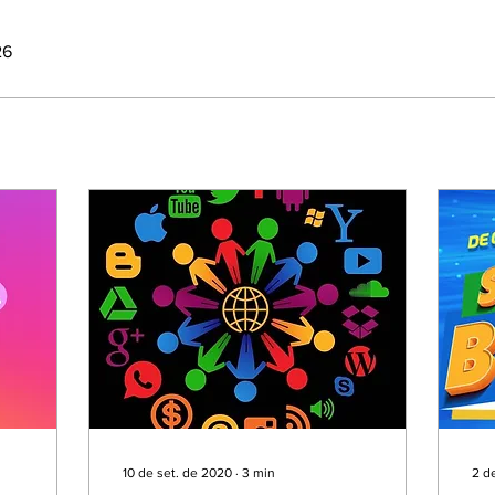
26
10 de set. de 2020
∙
3
min
2 d