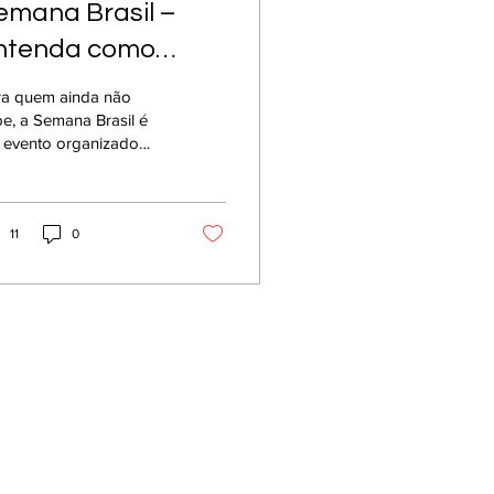
emana Brasil –
ntenda como
unciona e
ra quem ainda não
proveite este mote
e, a Semana Brasil é
 evento organizado
ara alavancar
lo Governo Federal
to com os maiores
uas vendas!
ejistas do Brasil e tem...
11
0