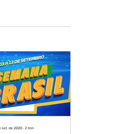
e set. de 2020
∙
2
min