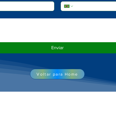
Enviar
Voltar para Home
ENDIMENTO
CONTATO
gunda a Sexta
(
11) 99566 8026
9h às 18h
contato@cottetconsultoria.com.br