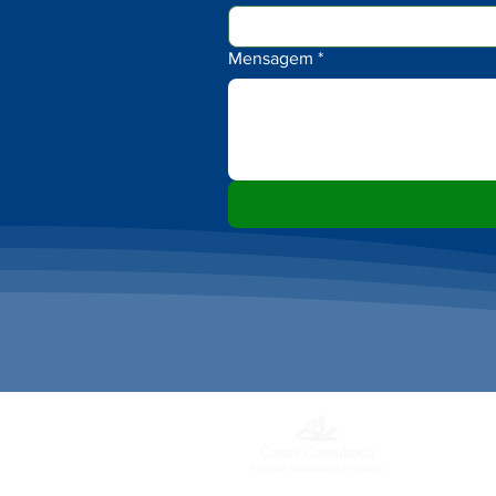
Mensagem
*
AT
​Se
CNPJ: 30.228.642/0001-03
Das 