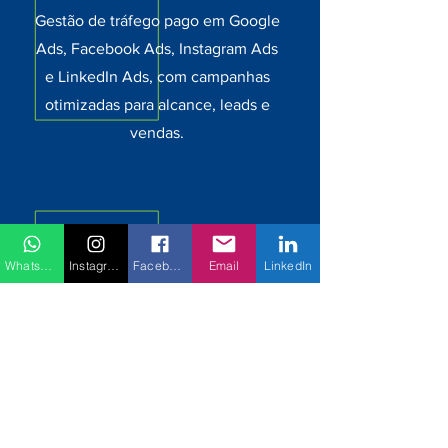
Gestão de tráfego pago em Google
Ads, Facebook Ads, Instagram Ads
e LinkedIn Ads, com campanhas
otimizadas para alcance, leads e
vendas.
WhatsApp
Instagram
Facebook
Email
LinkedIn
Expansão
Comercial
Consultoria em expansão comercial