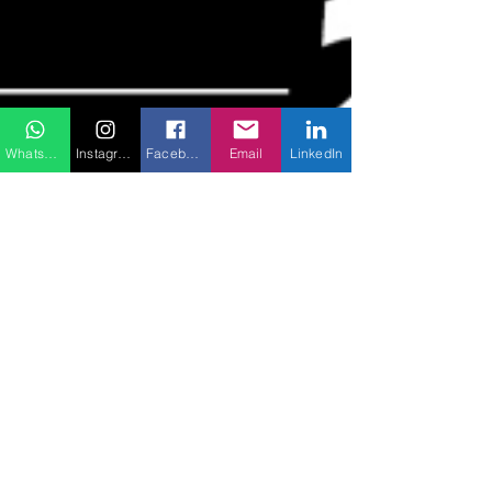
WhatsApp
Instagram
Facebook
Email
LinkedIn
Cottet Consultoria
4 min de leitura
Black Friday, sua empresa está
preparada?
Este ano a Black Friday ocorrerá no dia 29 de