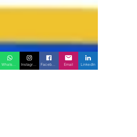
WhatsApp
Instagram
Facebook
Email
LinkedIn
Cottet Consultoria
2 min de leitura
Semana Brasil – Entenda como
funciona e aproveite este mote