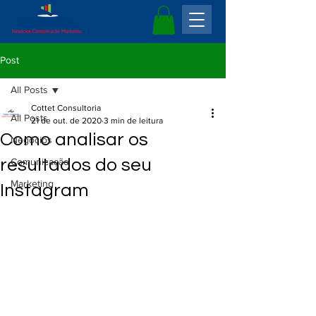
Post
All Posts
Cottet Consultoria
All Posts
21 de out. de 2020
3 min de leitura
Como analisar os
Negócios
resultados do seu
Comunicação
Marketing
Instagram