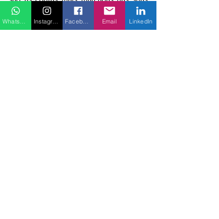
postagens (taggeadas);
WhatsApp
Instagram
Facebook
Email
LinkedIn
- 
Os últimos 100 últimos posts que você 
curtiu
;
- 
Total e média
 de curtidas e 
comentários, vídeos mais vistos, posts 
mais e menos curtidos, mais e menos 
comentados;
- As 
hashtags
mais utilizadas;
- As 
localizações
 mais marcadas;
- As 
tendências
de curtidas e 
comentários recebidos.
Enfim, 
com este app, você consegue 