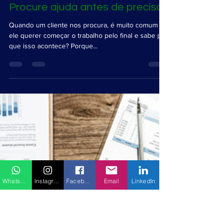
Cottet Consultoria
2 min de leitura
Procure ajuda antes de precisar!
Quando um cliente nos procura, é muito comum
ele querer começar o trabalho pelo final e sabe por
que isso acontece? Porque...
WhatsApp
Instagram
Facebook
Email
LinkedIn