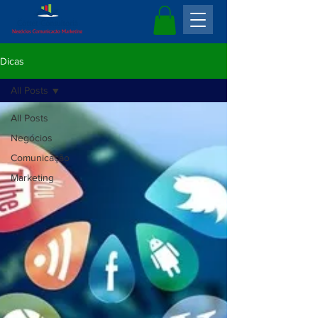
Dicas
All Posts
All Posts
Negócios
Comunicação
Marketing